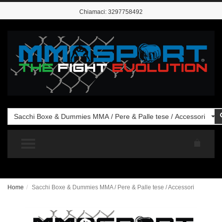
Chiamaci:
3297758492
Sacchi Boxe & Dummies MMA / Pere & Palle tese / Accessori
TOGGLE MENU
Home
Sacchi Boxe & Dummies MMA / Pere & Palle tese / Accessori