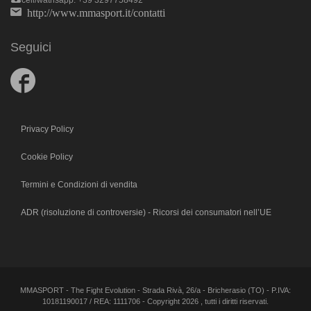
cell/wathsapp: +39 3297758492
http://www.mmasport.it/contatti
Seguici
Follow
us
on
Facebook
Privacy Policy
Cookie Policy
Termini e Condizioni di vendita
ADR (risoluzione di controversie) - Ricorsi dei consumatori nell’UE
MMASPORT - The Fight Evolution - Strada Rivà, 26/a - Bricherasio (TO) - P.IVA:
10181190017 / REA: 1111706 - Copyright 2026 , tutti i diritti riservati.