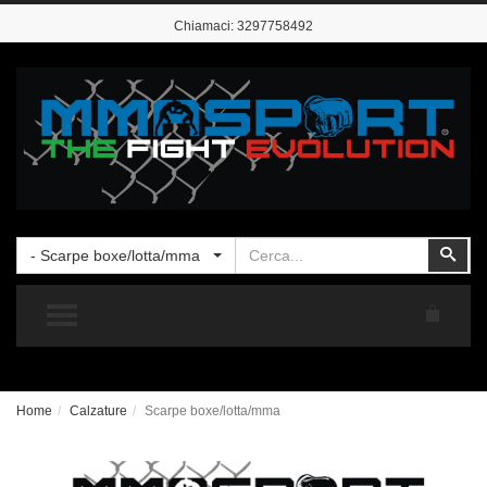
Chiamaci:
3297758492
Cerca
Cer
- Scarpe boxe/lotta/mma
TOGGLE MENU
Home
Calzature
Scarpe boxe/lotta/mma