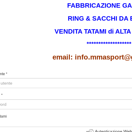
FABBRICAZIONE GAB
RING & SACCHI DA 
VENDITA TATAMI di ALTA
*******************
email: info.mmasport@
nte
*
d
*
dami
Autenticazione Web