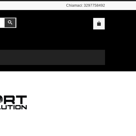
Chiamaci:
3297758492
Cerca