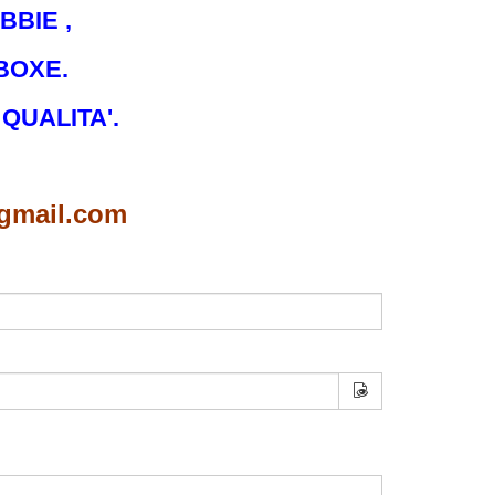
BIE ,
BOXE.
 QUALITA'.
gmail.com
Mostra password