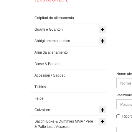
VETRINA / OFFERTE
Colpitori da allenamento
Guanti e Guantoni
Abbigliamento tecnico
Armi da allenamento
Borse & Borsoni
Nome ute
Accessori / Gadget
T-shirts
Passwor
Felpe
Calzature
Ricor
Sacchi Boxe & Dummies MMA / Pere
& Palle tese / Accessori