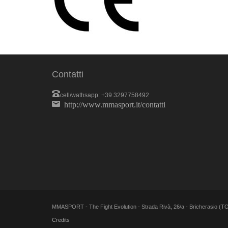
Contatti
cell/wathsapp: +39 3297758492
http://www.mmasport.it/contatti
MMASPORT - The Fight Evolution - Strada Rivà, 26/a - Bricherasio (TO) - 
Credits