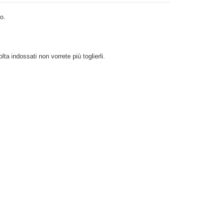
o.
a indossati non vorrete più toglierli.