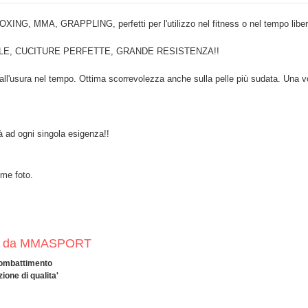
ING, MMA, GRAPPLING, perfetti per l'utilizzo nel fitness o nel tempo liber
NUALE, CUCITURE PERFETTE, GRANDE RESISTENZA!!
ll'usura nel tempo. Ottima scorrevolezza anche sulla pelle più sudata. Una volt
tà ad ogni singola esigenza!!
ome foto.
talia da MMASPORT
 Combattimento
ione di qualita'