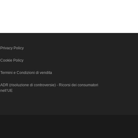
Privacy Policy
Cookie Policy
Termini e Condizioni di vendita
ADR (risoluzione di controversie) - Ricorsi dei consumatori
nell’UE