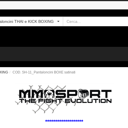
Cerca
taloncini THAI e KICK BOXING
OXING
COD. SH-11_Pantaloncini BOXE satinati
*******************