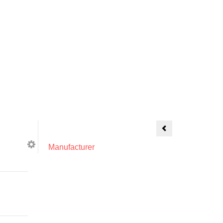
COD.
SH-
10_THAI
Shorts
Manufacturer
-
VERDE