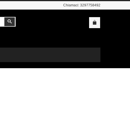
Chiamaci:
3297758492
Cerca